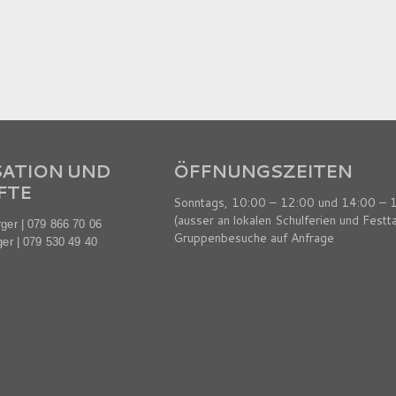
SATION UND
ÖFFNUNGSZEITEN
FTE
Sonntags, 10:00 – 12:00 und 14:00 – 
(ausser an lokalen Schulferien und Festt
er | 079 866 70 06
Gruppenbesuche auf Anfrage
er | 079 530 49 40